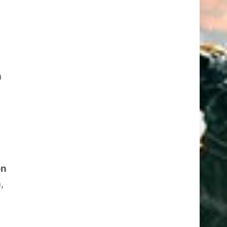
h
en
,