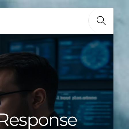
Search
 Response