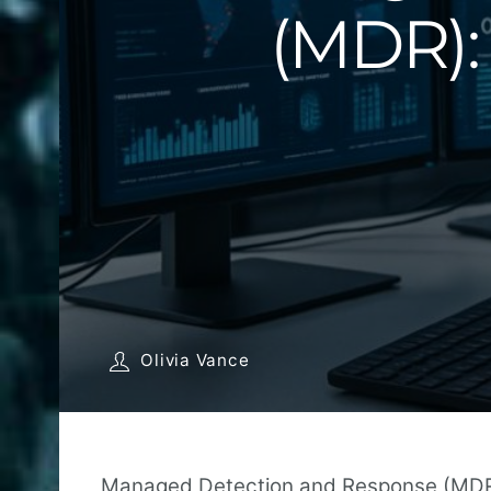
(MDR):
Olivia Vance
Managed Detection and Response (MDR) i