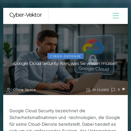
Skip
Cyber-Vektor
Menu
to
content
CYBER-DEFENSE
Google Cloud Security: Alles, was Sie wissen müssen
Olivia Vance
0
01.10.2025
Google Cloud Security bezeichnet die
Sicherheitsmaßnahmen und -technologien, die Google
für seine Cloud-Dienste bereitstellt. Dabei handelt es