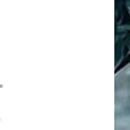
ie
e
u