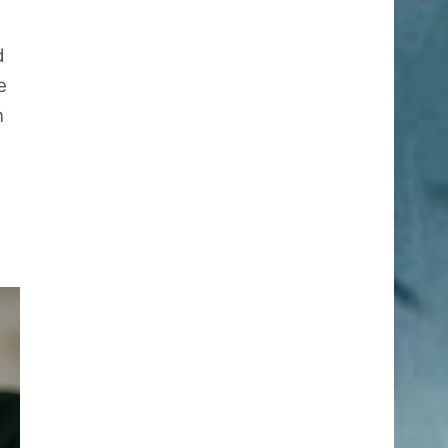
d
e
n