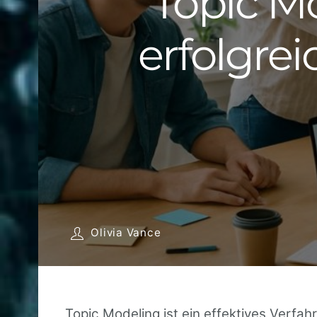
Topic Mo
erfolgre
Olivia Vance
Topic Modeling ist ein effektives Verfa