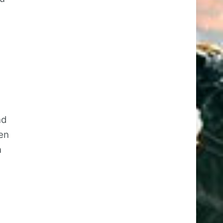
nd
en
n