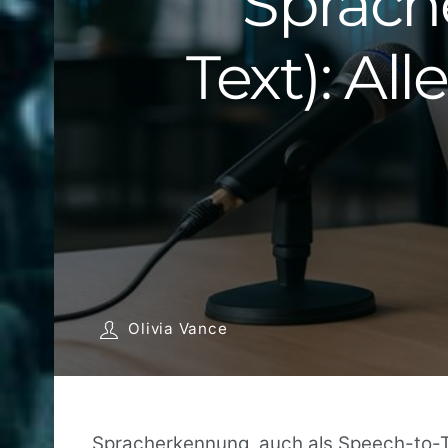
Sprach
Text): Al
Olivia Vance
Spracherkennung, auch als Speech-to-Te