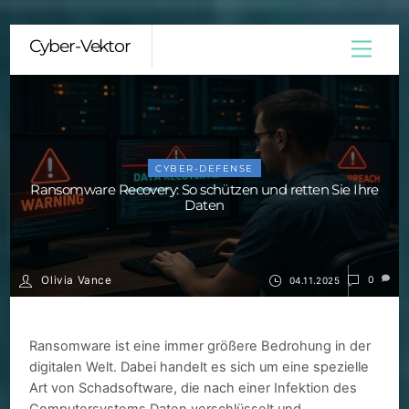
Skip
Cyber-Vektor
Menu
to
content
CYBER-DEFENSE
Ransomware Recovery: So schützen und retten Sie Ihre
Daten
Olivia Vance
0
04.11.2025
Ransomware ist eine immer größere Bedrohung in der
digitalen Welt. Dabei handelt es sich um eine spezielle
Art von Schadsoftware, die nach einer Infektion des