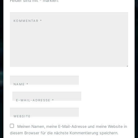
Felder sind mit
*
markiert
KOMMENTAR
*
NAME
*
E-MAIL-ADRESSE
*
WEBSITE
Meinen Namen, meine E-Mail-Adresse und meine Website in
diesem Browser für die nächste Kommentierung speichern.