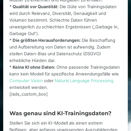
Muster zu erkennen und Aufgaben zu erfüllen.
*
Qualität vor Quantität:
Die Güte von Trainingsdaten
wird durch Relevanz, Diversität, Genauigkeit und
Volumen bestimmt. Schlechte Daten führen
unweigerlich zu schlechten Ergebnissen („Garbage In,
Garbage Out“).
*
Die größten Herausforderungen:
Die Beschaffung
und Aufbereitung von Daten ist aufwendig. Zudem
stellen Daten-Bias und Datenschutz (DSGVO)
erhebliche Hürden dar.
*
Keine KI ohne Daten:
Ohne passende Trainingsdaten
kann kein Modell für spezifische Anwendungsfälle wie
Computer Vision
oder
Natural Language Processing
entwickelt werden.
[/ads_custom_box]
Was genau sind KI-Trainingsdaten?
Stellen Sie sich ein KI-Modell als einen extrem
fleißigen, aber anfangs unwissenden Auszubildenden