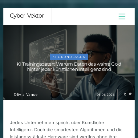
Skip
Cyber-Vektor
Menu
to
content
KI-GRUNDLAGEN
KI Trainingsdaten: Warum Daten das wahre Gold
hinter jeder künstlichen Intelligenz sind
Olivia Vance
0
06.06.2026
Jedes Unternehmen spricht über Künstliche
Intelligenz. Doch die smartesten Algorithmen und die
leistungsstärkste Hardware sind wertlos ohne ihre