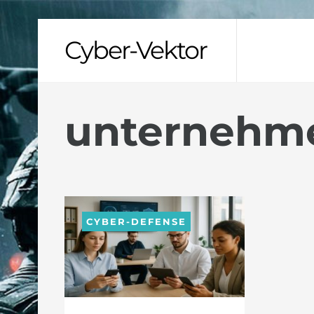
Skip
Cyber-Vektor
to
content
unternehm
CYBER-DEFENSE