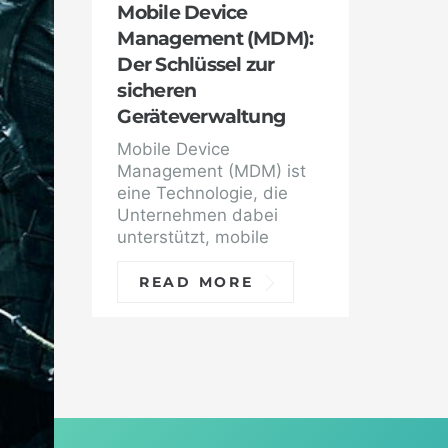
Mobile Device
Management (MDM):
Der Schlüssel zur
sicheren
Geräteverwaltung
Mobile Device
Management (MDM) ist
eine Technologie, die
Unternehmen dabei
unterstützt, mobile
READ MORE