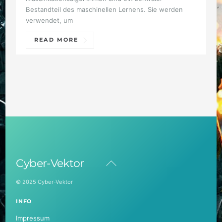
Bestandteil des maschinellen Lernens. Sie werden
verwendet, um
READ MORE
Back
Cyber-Vektor
To
Top
© 2025 Cyber-Vektor
INFO
Impressum