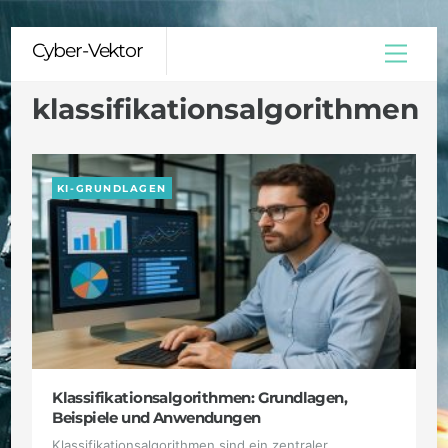
Skip
Cyber-Vektor
Menu
to
content
klassifikationsalgorithmen
KI-GRUNDLAGEN
Klassifikationsalgorithmen: Grundlagen,
Beispiele und Anwendungen
Klassifikationsalgorithmen sind ein zentraler