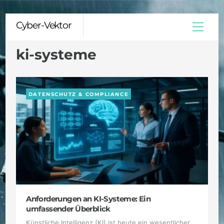
Skip
Cyber-Vektor
Menu
to
content
ki-systeme
DATENSCHUTZ & COMPLIANCE
Anforderungen an KI-Systeme: Ein
umfassender Überblick
Künstliche Intelligenz (KI) ist heute ein wesentlicher