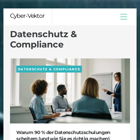
Skip
Cyber-Vektor
Menu
to
content
Datenschutz &
Compliance
DATENSCHUTZ & COMPLIANCE
Warum 90 % der Datenschutzschulungen
scheitern (und wie Sie es richtig machen)